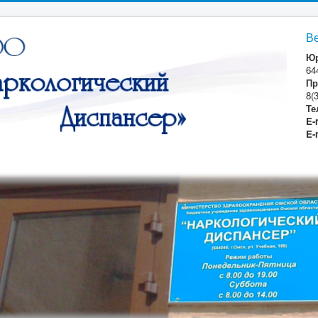
В
Юр
64
Пр
8(
Те
E-
E-