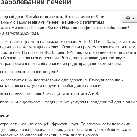
 заболеваний печени
родный день борьбы с гепатитом. Это значимое событие
занным с заболеваниями печени, а именно с гепатитами
й даты Минздрав России объявил Неделю профилактики заболеваний
 3 августа 2025 года.
ный гепатит делится на несколько типов: A, B, C, D и E. Каждый из этих
редачи, а также методы лечения. Основная проблема заключается в том,
 состоянии. По оценкам ВОЗ, лишь 10% людей с хроническим гепатитом
м C знают о своем заболевании. Это делает раннюю диагностику и
ия распространения заболеваний и предотвращения осложнений.
еет несколько ключевых целей:
ых гепатитах и их последствиях для здоровья. Стимулирование к
ать о своем статусе и получить необходимое лечение.
ется наилучшим способом защиты от гепатита A и B.
связанным с доступом к медицинским услугам и поддержкой для людей 
чени:
отреблять больше овощей, фруктов, круп. По возможности исключить
ную пищу, консервированные продукты, ограничить потребление соли.
филактика заболеваний печени, в том числе цирроза.