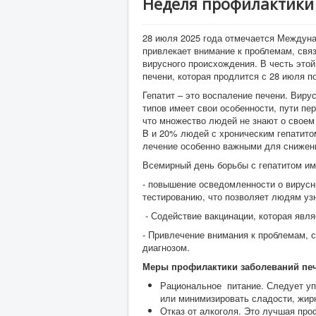
Неделя профилактики
28 июля 2025 года отмечается Междуна
привлекает внимание к проблемам, свя
вирусного происхождения. В честь это
печени, которая продлится с 28 июля по
Гепатит – это воспаление печени. Вирус
типов имеет свои особенности, пути пе
что множество людей не знают о своем
B и 20% людей с хроническим гепатито
лечение особенно важными для снижен
Всемирный день борьбы с гепатитом им
- повышение осведомленности о вирусн
тестированию, что позволяет людям узн
- Содействие вакцинации, которая явля
- Привлечение внимания к проблемам, 
диагнозом.
Меры профилактики заболеваний пе
Рациональное питание. Следует уп
или минимизировать сладости, жир
Отказ от алкоголя. Это лучшая про