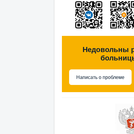
Недовольны 
больниц
Написать о проблеме