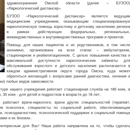
здравоохранения Омской области (далее – БУЗОО
«Наркологический диспансер».
БУЗОО «Наркологический диспансер» является ведущи
медицинским учреждением, оказывающим специализированну
наркологическую помощь взрослому и детскому населению регион
в рамках действующих федеральных, региональных
межведомственных и внутриведомственных программ и проектов.
Помощь для наших пациентов и их родственников, в том числ
анонимно, организована на всех этапах – амбулаторном
стационарном и реабилитационном. С целью повышения качества 
максимальной доступности наркологические кабинеты дл
обслуживания взрослого и детского населения располагаются 
каждом административном округе города Омска, куда може
обратиться желающий с вопросами ранней диагностики, лечения 
ки) любых видов зависимости.
туре нашего учреждения работает стационарная служба на 185 коек, 
 30 коек - для детей и подростков в возрасте до 18 лет.
работают врачи-наркологи, врачи других специальностей (терапевт
кие психологи, специалисты по социальной работе, обеспечивающи
и, психодиагностике, психологической поддержке и социальной помощ
ами и их близких.
 интересным для Вас! Наша работа направлена на то, чтобы сделат