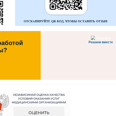
работой
Решаем вместе
ы?