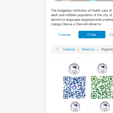
The budgetary institution of health care of
adult and children population of the c
является ведущим медицинским учреж
города Омска и Омской области.
Главная
О Нас
Сп
Главная
Новости
Неделя