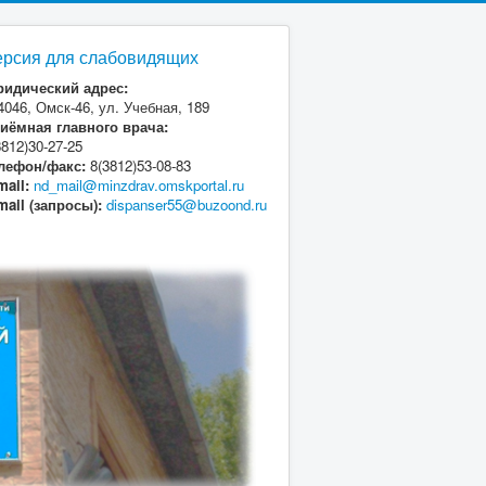
ерсия для слабовидящих
идический адрес:
4046, Омск-46, ул. Учебная, 189
иёмная главного врача:
3812)30-27-25
лефон/факс:
8(3812)53-08-83
mail:
nd_mail@minzdrav.omskportal.ru
mail (запросы):
dispanser55@buzoond.ru