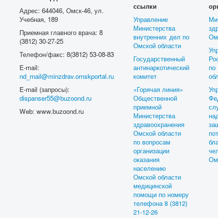
ссылки
ор
Адрес: 644046, Омск-46, ул.
Учебная, 189
Управление
Ми
Министерства
зд
Приемная главного врача: 8
внутренних дел по
Ом
(3812) 30-27-25
Омской области
Уп
Телефон/факс: 8(3812) 53-08-83
Государственный
Ро
E-mail:
антинаркотический
п
nd_mail@minzdrav.omskportal.ru
комитет
об
E-mail (запросы):
«Горячая линия»
Уп
dispanser55@buzoond.ru
Общественной
Фе
приемной
с
Web: www.buzoond.ru
Министерства
на
здравоохранения
з
Омской области
по
по вопросам
бл
организации
ч
оказания
Ом
населению
Омской области
медицинской
помощи по номеру
телефона 8 (3812)
21-12-26