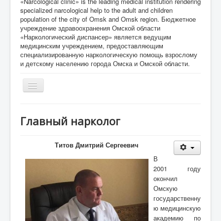
«Narcological clinic» is the leading medical institution rendering
specialized narcological help to the adult and children
population of the city of Omsk and Omsk region. Бюджетное
учреждение здравоохранения Омской области
«Наркологический диспансер» является ведущим
медицинским учреждением, предоставляющим
специализированную наркологическую помощь взрослому
и детскому населению города Омска и Омской области.
Toggle
Navigation
Главная
Главный нарколог
О Нас
Специалисты
Титов Дмитрий Сергеевич
В
Информация
для
2001 году
специалистов
окончил
Омскую
Информация
для пациентов
государственну
ю медицинскую
Режим работы
академию по