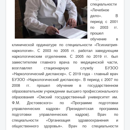
специальности
Отзывы
«Лечебное
дело». В
Частые
вопросы
период с 2001
по 2003 гг.
Главная
Специалисты
Главный нарколог
прошел
обучение в
клинической ординатуре по специальности «Психиатрия-
наркология». С 2003 по 2005 гг. работал заведующим
наркологическим отделением.
С 2005 по 2019 гг. был
заместителем главного врача по медицинской части,
возглавлял стационарную службу БУЗОО
«Наркологический диспансер». С 2019 года - главный врач
БУЗОО «Наркологический диспансер». В период с 2007 по
2008 гг. прошел обучение в государственном
образовательном учреждении высшего профессионального
образования «Омский государственный университет им.
Ф.М. Достоевского» по «Программе подготовки
управленческих кадров» (Президентская программа
подготовки управленческих кадров). Врач по
специальности «Организация здравоохранения и
общественного здоровья». Врач по специальности