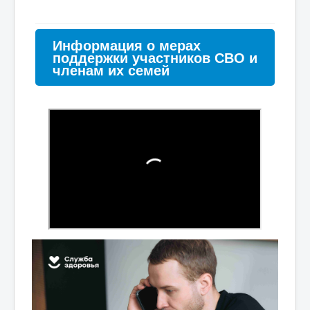
⠀
Информация о мерах
поддержки участников СВО и
членам их семей