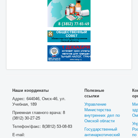
Наши координаты
Полезные
Ко
ссылки
ор
Адрес: 644046, Омск-46, ул.
Учебная, 189
Управление
Ми
Министерства
зд
Приемная главного врача: 8
внутренних дел по
Ом
(3812) 30-27-25
Омской области
Уп
Телефон/факс: 8(3812) 53-08-83
Государственный
Ро
E-mail:
антинаркотический
п