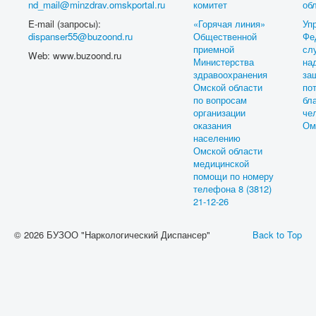
nd_mail@minzdrav.omskportal.ru
комитет
об
E-mail (запросы):
«Горячая линия»
Уп
dispanser55@buzoond.ru
Общественной
Фе
приемной
с
Web: www.buzoond.ru
Министерства
на
здравоохранения
з
Омской области
по
по вопросам
бл
организации
ч
оказания
Ом
населению
Омской области
медицинской
помощи по номеру
телефона 8 (3812)
21-12-26
© 2026 БУЗОО "Наркологический Диспансер"
Back to Top