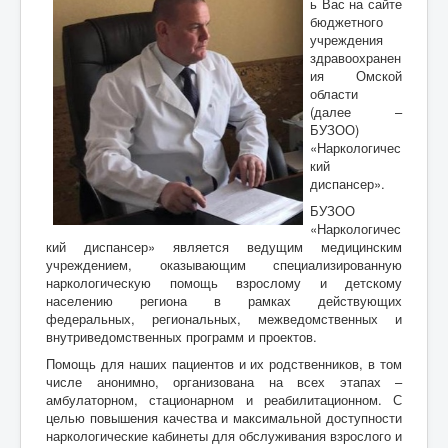
ь Вас на сайте
бюджетного
учреждения
здравоохранен
ия Омской
области
(далее –
БУЗОО)
«Наркологичес
кий
диспансер».
БУЗОО
«Наркологичес
кий диспансер» является ведущим медицинским
учреждением, оказывающим специализированную
наркологическую помощь взрослому и детскому
населению региона в рамках действующих
федеральных, региональных, межведомственных и
внутриведомственных программ и проектов.
Помощь для наших пациентов и их родственников, в том
числе анонимно, организована на всех этапах –
амбулаторном, стационарном и реабилитационном. С
целью повышения качества и максимальной доступности
наркологические кабинеты для обслуживания взрослого и