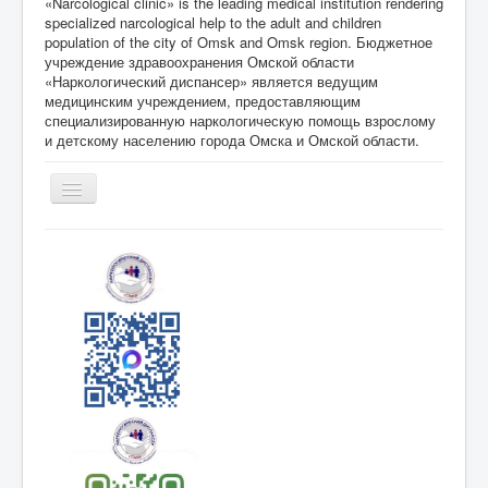
«Narcological clinic» is the leading medical institution rendering
specialized narcological help to the adult and children
population of the city of Omsk and Omsk region. Бюджетное
учреждение здравоохранения Омской области
«Наркологический диспансер» является ведущим
медицинским учреждением, предоставляющим
специализированную наркологическую помощь взрослому
и детскому населению города Омска и Омской области.
Toggle
Navigation
Главная
О Нас
Специалисты
Информация
для
специалистов
Информация
для пациентов
Режим работы