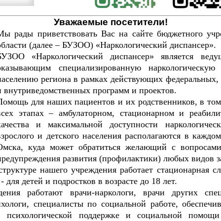
Уважаемые посетители!
Мы рады приветствовать Вас на сайте бюджетного учр
области (далее – БУЗОО) «Наркологический диспансер».
БУЗОО «Наркологический диспансер» является веду
оказывающим специализированную наркологическую
населению региона в рамках действующих федеральных,
и внутриведомственных программ и проектов.
Помощь для наших пациентов и их родственников, в том
всех этапах – амбулаторном, стационарном и реаби
качества и максимальной доступности наркологичес
взрослого и детского населения располагаются в каждо
Омска, куда может обратиться желающий с вопросами
предупреждения развития (профилактики) любых видов з
труктуре нашего учреждения работает стационарная слу
- для детей и подростков в возрасте до 18 лет.
ения работают врачи-наркологи, врачи других специ
хологи, специалисты по социальной работе, обеспеч
е, психологической поддержке и социальной помощ