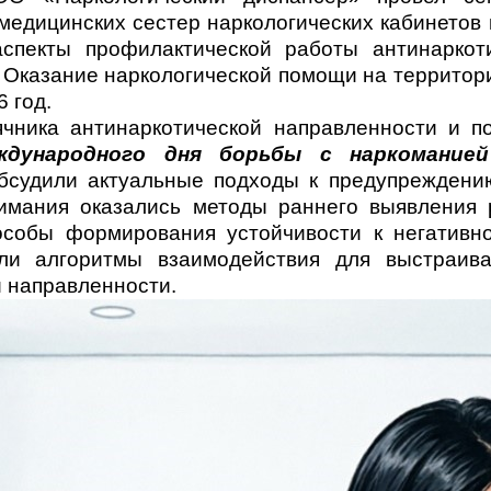
медицинских сестер наркологических кабинето
спекты профилактической работы антинаркот
 Оказание наркологической помощи на территори
 год.
чника антинаркотической направленности и п
ждународного дня борьбы с наркомани
обсудили актуальные подходы к предупреждени
имания оказались методы раннего выявления 
особы формирования устойчивости к негативн
или алгоритмы взаимодействия для выстраив
 направленности.