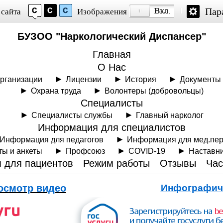
Пар
 сайта
Изображения
БУЗОО "Наркологический Диспансер"
Главная
О Нас
рганизации
Лицензии
История
Документы
Охрана труда
Волонтеры (добровольцы)
Специалисты
Специалисты службы
Главный нарколог
Информация для специалистов
Информация для педагогов
Информация для мед.пе
ты и анкеты
Профсоюз
COVID-19
Наставн
 для пациентов
Режим работы
Отзывы
Час
осмотр видео
Инфографич