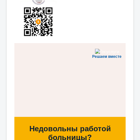
Решаем вместе
Недовольны работой
больницы?