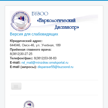
Версия для слабовидящих
Юридический адрес:
644046, Омск-46, ул. Учебная, 189
Приёмная главного врача:
8(3812)30-27-25
Телефон/факс:
8(3812)53-08-83
E-mail:
nd_mail@minzdrav.omskportal.ru
E-mail (запросы):
dispanser55@buzoond.ru
Включить/
выключить
навигацию
Главная
О Нас