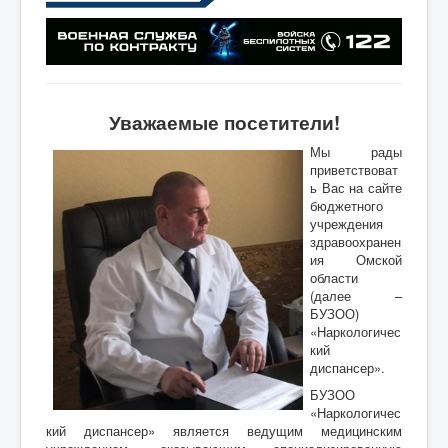
Уважаемые посетители!
Мы рады
приветствоват
ь Вас на сайте
бюджетного
учреждения
здравоохранен
ия Омской
области
(далее –
БУЗОО)
«Наркологичес
кий
диспансер».
БУЗОО
«Наркологичес
кий диспансер» является ведущим медицинским