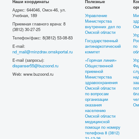
Наши координаты
Полезные
Ко
ссылки
ор
Адрес: 644046, Омск-46, ул.
Учебная, 189
Управление
Ми
Министерства
зд
Приемная главного врача: 8
внутренних дел по
Ом
(3812) 30-27-25
Омской области
Уп
Телефон/факс: 8(3812) 53-08-83
Государственный
Ро
E-mail:
антинаркотический
п
nd_mail@minzdrav.omskportal.ru
комитет
об
E-mail (запросы):
«Горячая линия»
Уп
dispanser55@buzoond.ru
Общественной
Фе
приемной
с
Web: www.buzoond.ru
Министерства
на
здравоохранения
з
Омской области
по
по вопросам
бл
организации
ч
оказания
Ом
населению
Омской области
медицинской
помощи по номеру
телефона 8 (3812)
21-12-26