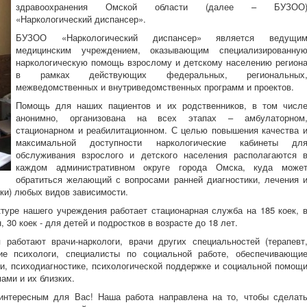
здравоохранения Омской области (далее – БУЗОО
«Наркологический диспансер».
БУЗОО «Наркологический диспансер» является ведущи
медицинским учреждением, оказывающим специализированну
наркологическую помощь взрослому и детскому населению регион
в рамках действующих федеральных, региональных
межведомственных и внутриведомственных программ и проектов.
Помощь для наших пациентов и их родственников, в том числ
анонимно, организована на всех этапах – амбулаторном
стационарном и реабилитационном. С целью повышения качества 
максимальной доступности наркологические кабинеты дл
обслуживания взрослого и детского населения располагаются 
каждом административном округе города Омска, куда може
обратиться желающий с вопросами ранней диагностики, лечения 
ки) любых видов зависимости.
туре нашего учреждения работает стационарная служба на 185 коек, 
 30 коек - для детей и подростков в возрасте до 18 лет.
работают врачи-наркологи, врачи других специальностей (терапевт
кие психологи, специалисты по социальной работе, обеспечивающи
и, психодиагностике, психологической поддержке и социальной помощ
ами и их близких.
 интересным для Вас! Наша работа направлена на то, чтобы сделат