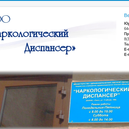
В
Юр
64
Пр
8(
Те
E-
E-