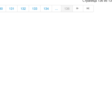
Страница 136 из 13
30
131
132
133
134
...
136