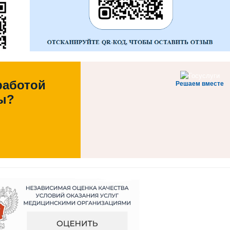
работой
Решаем вместе
ы?