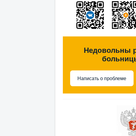
Недовольны 
больниц
Написать о проблеме