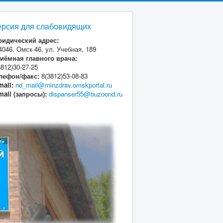
ерсия для слабовидящих
идический адрес:
4046, Омск-46, ул. Учебная, 189
иёмная главного врача:
3812)30-27-25
лефон/факс:
8(3812)53-08-83
mail:
nd_mail@minzdrav.omskportal.ru
mail (запросы):
dispanser55@buzoond.ru